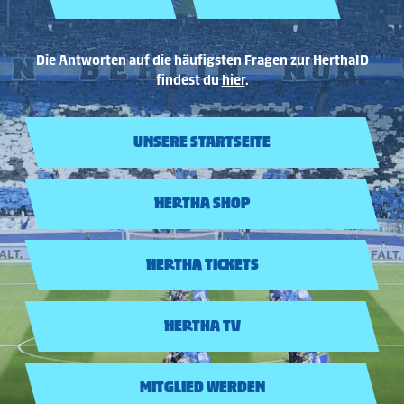
Die Antworten auf die häufigsten Fragen zur HerthaID
findest du
hier
.
UNSERE STARTSEITE
HERTHA SHOP
HERTHA TICKETS
HERTHA TV
MITGLIED WERDEN